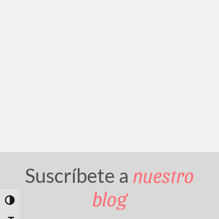
nuestro
Suscríbete a
blog
Toggle High Contrast