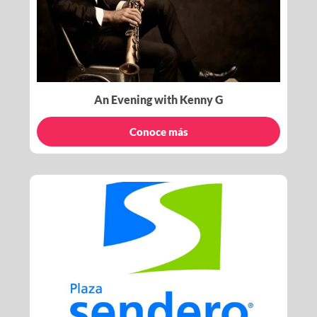
An Evening with Kenny G
Conoce más