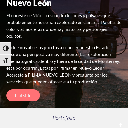
Nuevo León
El noreste de México esconde rincones y paisajes que
probablemente no se han explorado en cámara. Paletas de
color y atmósferas donde hay historias y personajes
ocultos.
El cine nos abre las puertas a conocer nuestro Estado
Toggle High Contrast
desde una perspectiva muy diferente. La exploración
cinematográfica, dentro y fuera de la ciudad de Monterrey,
Toggle Font size
está por ocurrir. ¿Estas por filmar en Nuevo León?
Acércate a FILMA NUEVO LEON y pregunta por los
servicios que pueden ofrecerle a tu producción.
Ir al sitio
Portafolio