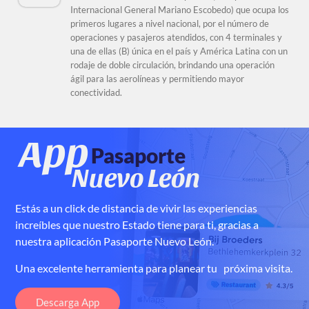
Internacional General Mariano Escobedo) que ocupa los
primeros lugares a nivel nacional, por el número de
operaciones y pasajeros atendidos, con 4 terminales y
una de ellas (B) única en el país y América Latina con un
rodaje de doble circulación, brindando una operación
ágil para las aerolíneas y permitiendo mayor
conectividad.
App
Pasaporte
Nuevo León
Estás a un click de distancia de vivir
las experiencias
increíbles que nuestro Estado
tiene para ti, gracias a
nuestra
aplicación Pasaporte Nuevo León.
Una excelente herramienta para planear tu próxima visita.
Descarga App