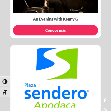
An Evening with Kenny G
Conoce más
Toggle High Contrast
Toggle Font size