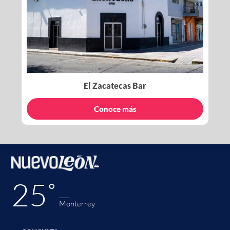
El Zacatecas Bar
Conoce más
25˚
Monterrey