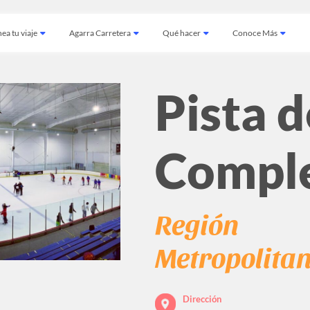
ea tu viaje
Agarra Carretera
Qué hacer
Conoce Más
Pista d
Compl
Región
Metropolita
Dirección