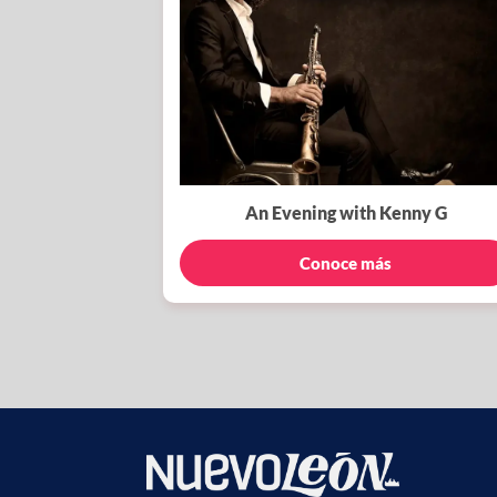
An Evening with Kenny G
Conoce más