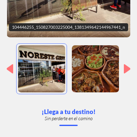
104446255_150827003225004_1381349642144967441_n
¡Llega a tu destino!
Sin perderte en el camino