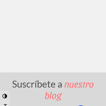
nuestro
Suscríbete a
blog
Toggle High Contrast