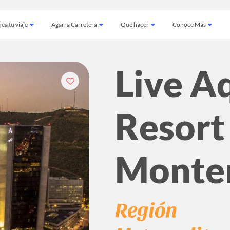
ea tu viaje
Agarra Carretera
Qué hacer
Conoce Más
Live A
Resort
Monte
Región