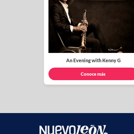
An Evening with Kenny G
Conoce más