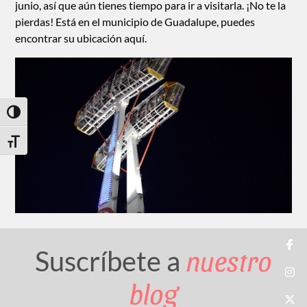
junio, así que aún tienes tiempo para ir a visitarla. ¡No te la
pierdas! Está en el municipio de Guadalupe, puedes
encontrar su ubicación
aquí
.
Toggle High Contrast
Toggle Font size
nuestro
Suscríbete a
blog