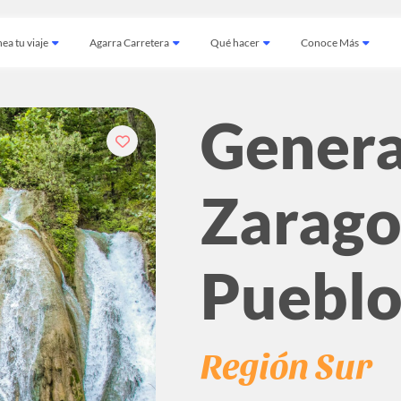
ea tu viaje
Agarra Carretera
Qué hacer
Conoce Más
Genera
Zarago
Pueblo
Región Sur