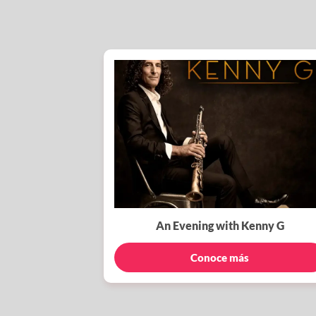
An Evening with Kenny G
Conoce más