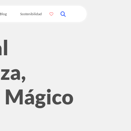
Blog
Sostenibilidad
l
za,
 Mágico