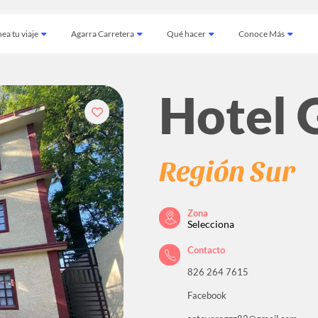
ea tu viaje
Agarra Carretera
Qué hacer
Conoce Más
Hotel 
Región Sur
Zona
Selecciona
Contacto
826 264 7615
Facebook