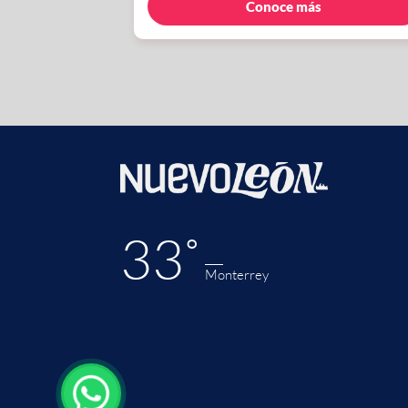
Conoce más
33˚
Monterrey