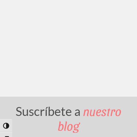
nuestro
Suscríbete a
blog
Toggle High Contrast