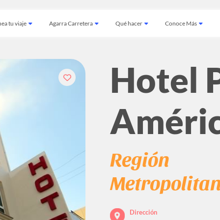
ea tu viaje
Agarra Carretera
Qué hacer
Conoce Más
Hotel 
Améri
Región
Metropolita
Dirección