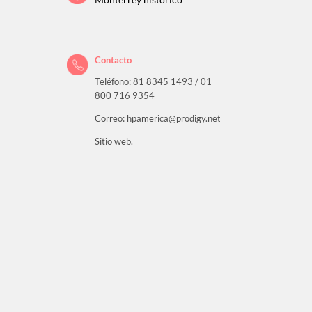
Monterrey histórico
Contacto
Teléfono: 81 8345 1493 / 01
800 716 9354
Correo: hpamerica@prodigy.net.mx
Sitio web.