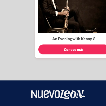
An Evening with Kenny G
Conoce más