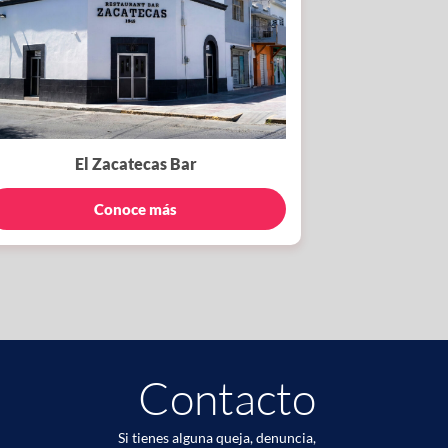
El Zacatecas Bar
Conoce más
Contacto
Si tienes alguna queja, denuncia,