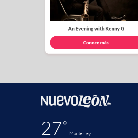
An Evening with Kenny G
Conoce más
27˚
Monterrey