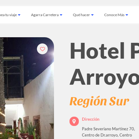
ea tu viaje
Agarra Carretera
Qué hacer
Conoce Más
Hotel 
Arroy
Región Sur
Dirección
Padre Severiano Martínez 70,
Centro de Dr.arroyo, Centro