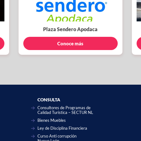
Plaza Sendero Apodaca
Conoce más
CONSULTA
Consultores de Programas de
Calidad Turística – SECTUR NL
Bienes Muebles
Ley de Disciplina Financiera
Curso Anti corrupción
Nuevo León