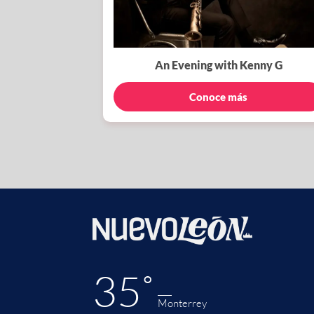
An Evening with Kenny G
Conoce más
35˚
Monterrey