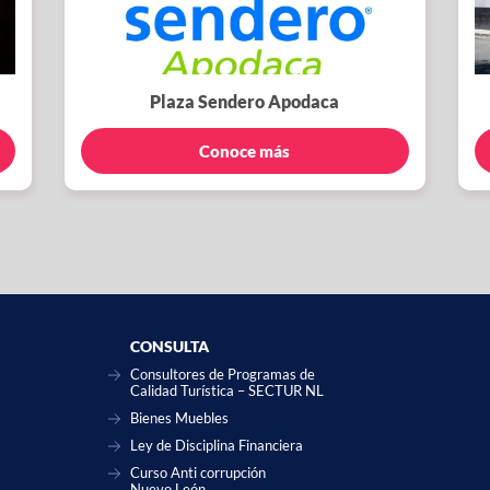
Plaza Sendero Apodaca
Conoce más
CONSULTA
Consultores de Programas de
Calidad Turística – SECTUR NL
Bienes Muebles
Ley de Disciplina Financiera
Curso Anti corrupción
Nuevo León