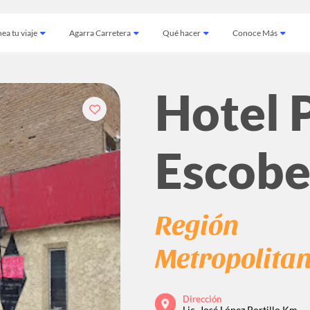
ea tu viaje
Agarra Carretera
Qué hacer
Conoce Más
Hotel 
Escob
Región
Metropolita
Dirección