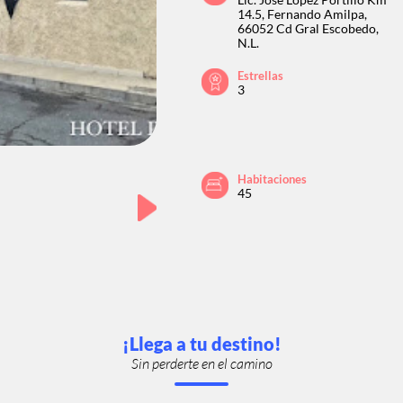
Lic. José López Portillo Km
14.5, Fernando Amilpa,
66052 Cd Gral Escobedo,
N.L.
Estrellas
3
Habitaciones
45
¡Llega a tu destino!
Sin perderte en el camino