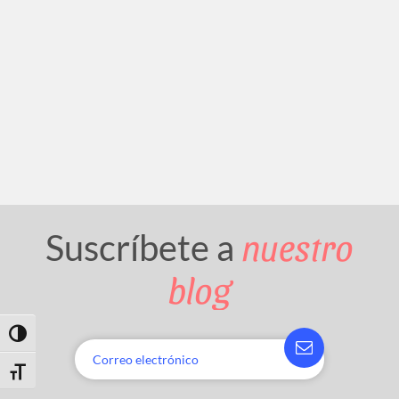
nuestro
Suscríbete a
blog
Toggle High Contrast
Toggle Font size