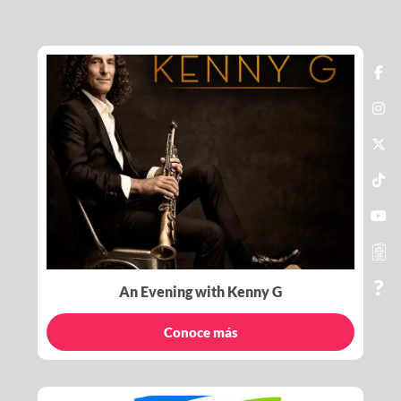
An Evening with Kenny G
Conoce más