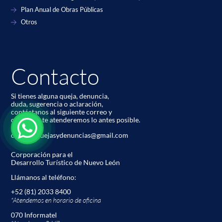
Plan Anual de Obras Públicas
Otros
Contacto
Si tienes alguna queja, denuncia,
duda, sugerencia o aclaración,
contáctanos al siguiente correo y
con gusto te atenderemos lo antes posible.
codetur.quejasydenuncias@gmail.com
Corporación para el
Desarrollo Turístico de Nuevo León
Llámanos al teléfono:
+52 (81) 2033 8400
*Atendemos en horario de oﬁcina
070 Informatel