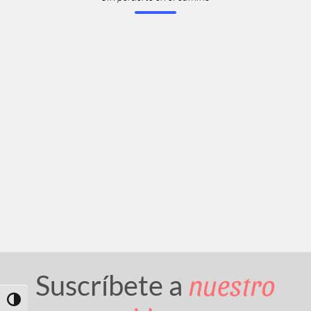
nuestro
Suscríbete a
Toggle High Contrast