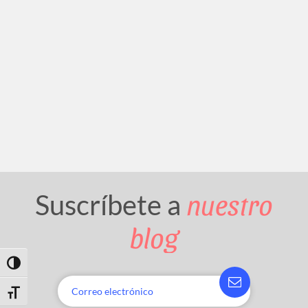
nuestro
Suscríbete a
blog
Toggle High Contrast
Toggle Font size