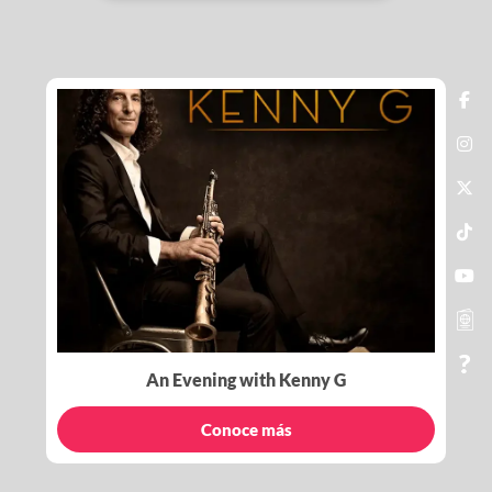
An Evening with Kenny G
Conoce más