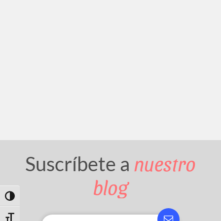
nuestro
Suscríbete a
blog
Toggle High Contrast
Toggle Font size