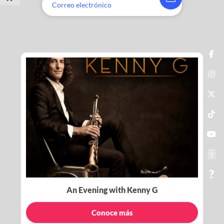
An Evening with Kenny G
Conoce más