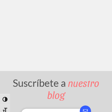
nuestro
Suscríbete a
blog
Toggle High Contrast
Toggle Font size