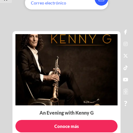
An Evening with Kenny G
Conoce más