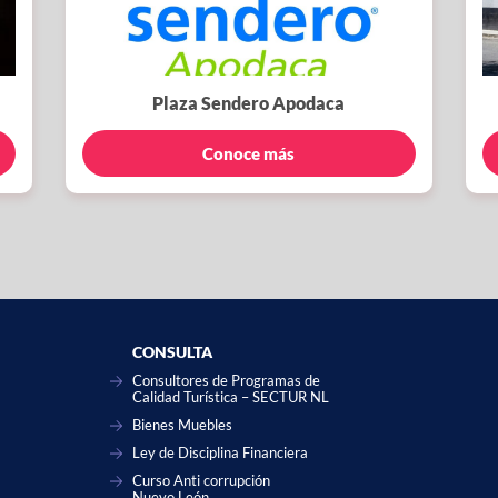
Plaza Sendero Apodaca
Conoce más
CONSULTA
Consultores de Programas de
Calidad Turística – SECTUR NL
Bienes Muebles
Ley de Disciplina Financiera
Curso Anti corrupción
Nuevo León