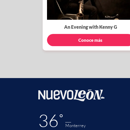
An Evening with Kenny G
Conoce más
36˚
Monterrey