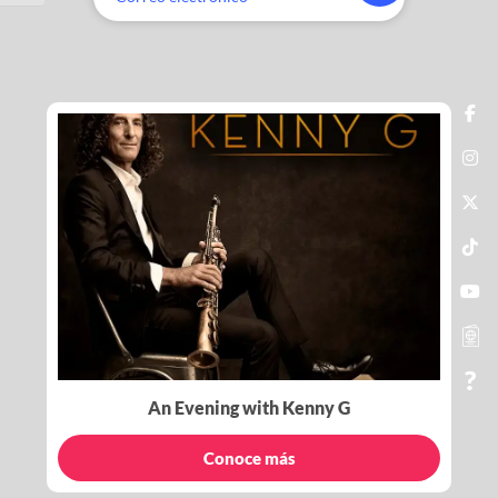
An Evening with Kenny G
Conoce más