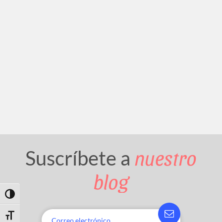
nuestro
Suscríbete a
blog
Toggle High Contrast
Toggle Font size