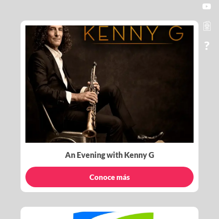
An Evening with Kenny G
Conoce más