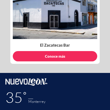
El Zacatecas Bar
Conoce más
35˚
Monterrey