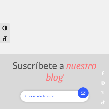
Toggle High Contrast
Toggle Font size
nuestro
Suscríbete a
blog