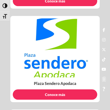
Conoce más
Toggle High Contrast
Toggle Font size
Plaza Sendero Apodaca
Conoce más