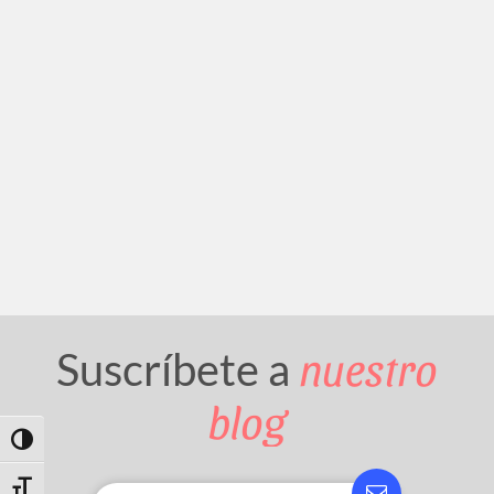
nuestro
Suscríbete a
blog
Toggle High Contrast
Toggle Font size