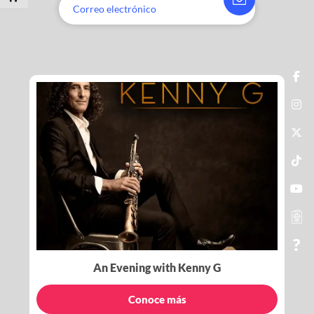
An Evening with Kenny G
Conoce más