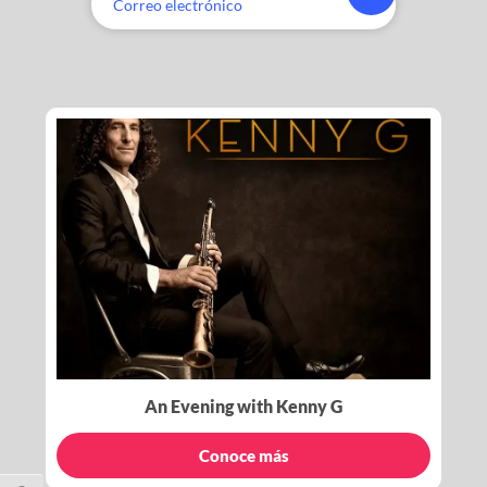
An Evening with Kenny G
Conoce más