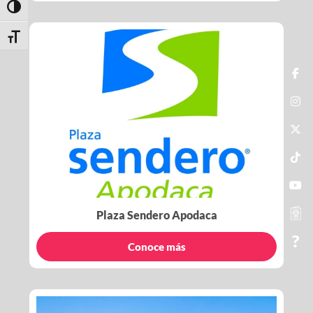
Toggle High Contrast
Toggle Font size
Plaza Sendero Apodaca
Conoce más