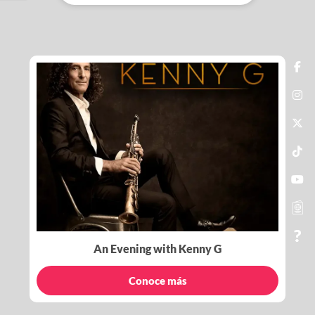
An Evening with Kenny G
Conoce más