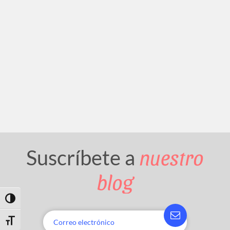
nuestro
Suscríbete a
blog
Toggle High Contrast
Toggle Font size