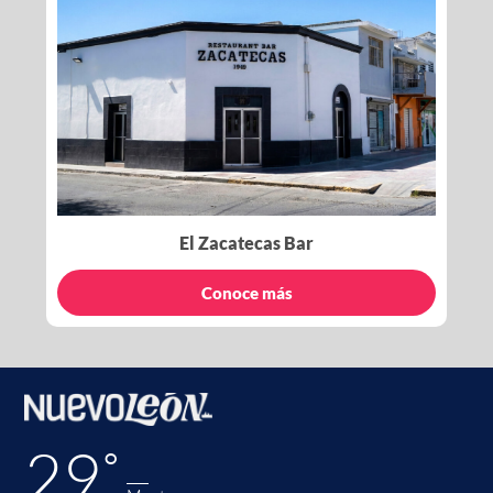
El Zacatecas Bar
Conoce más
29˚