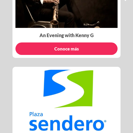
An Evening with Kenny G
Conoce más