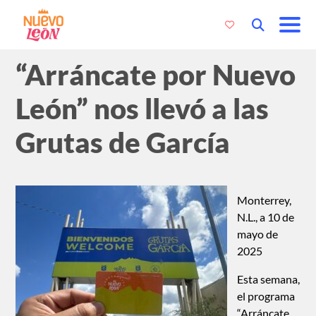
“Arráncate por Nuevo
León” nos llevó a las
Grutas de García
Monterrey,
N.L., a 10 de
mayo de
2025
Esta semana,
el programa
“Arráncate