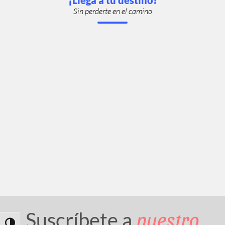
¡Llega a tu destino!
Sin perderte en el camino
nuestro
Suscríbete a
Toggle High Contrast