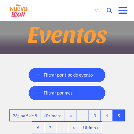
Eventos
Página 5 de 8
« Primero
«
...
3
4
5
6
7
...
»
Último »