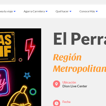
ea tu viaje
Agarra Carretera
Qué hacer
Conoce Más
El Per
Región
Metropolita
Ubicación
Dion Live Center
Fecha