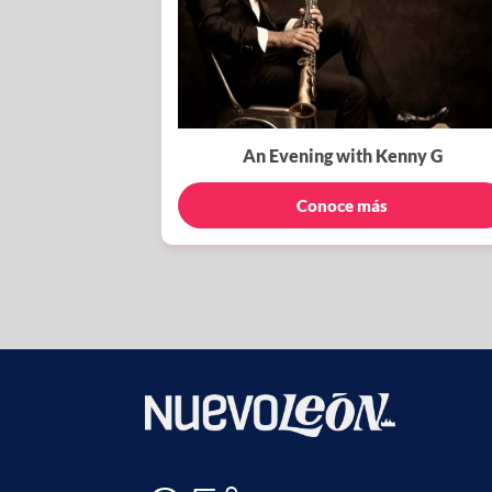
An Evening with Kenny G
Conoce más