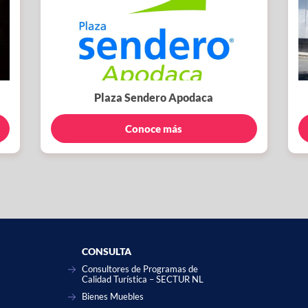
Plaza Sendero Apodaca
Conoce más
CONSULTA
Consultores de Programas de
Calidad Turística – SECTUR NL
Bienes Muebles