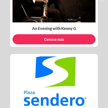
An Evening with Kenny G
Conoce más