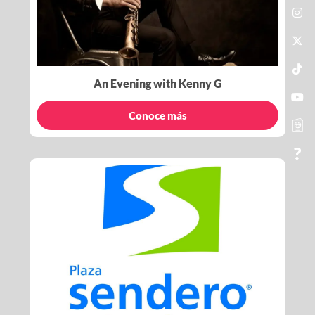
An Evening with Kenny G
Conoce más