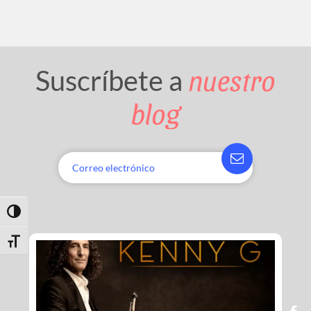
nuestro
Suscríbete a
blog
Toggle High Contrast
Toggle Font size