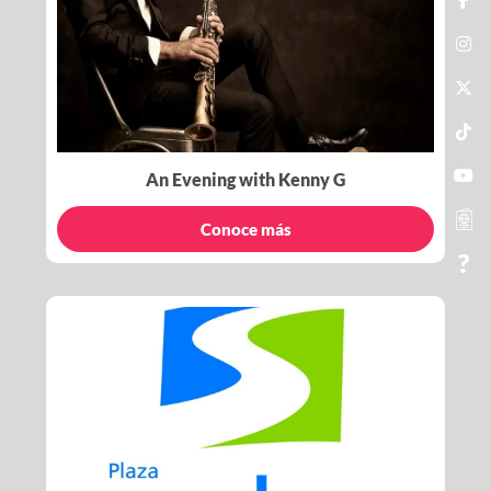
An Evening with Kenny G
Conoce más