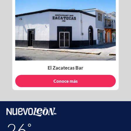
El Zacatecas Bar
Conoce más
26˚