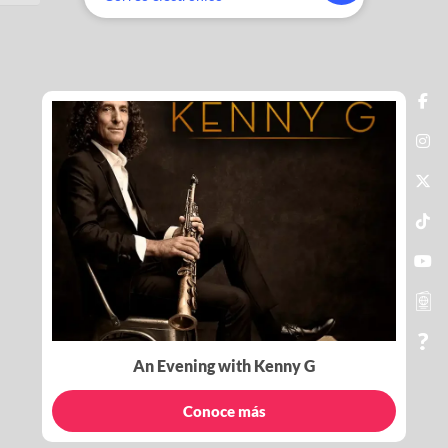
An Evening with Kenny G
Conoce más