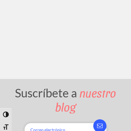
nuestro
Suscríbete a
blog
Toggle High Contrast
Toggle Font size