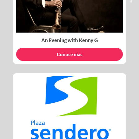
An Evening with Kenny G
Conoce más