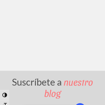
nuestro
Suscríbete a
blog
Toggle High Contrast