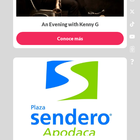
An Evening with Kenny G
Conoce más