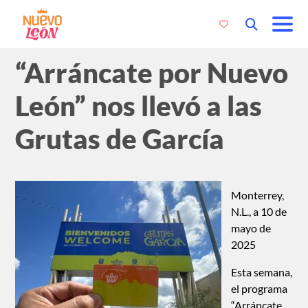
“Arráncate por Nuevo
León” nos llevó a las
Grutas de García
Monterrey,
N.L., a 10 de
mayo de
2025
Esta semana,
el programa
“Arráncate