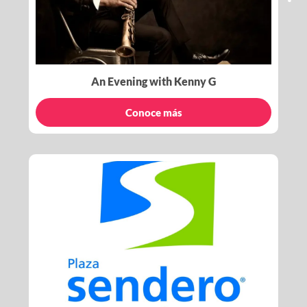
An Evening with Kenny G
Conoce más