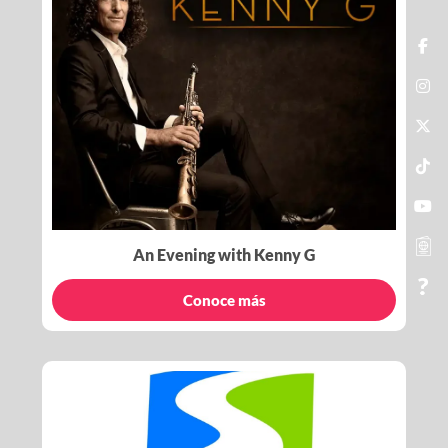
An Evening with Kenny G
Conoce más