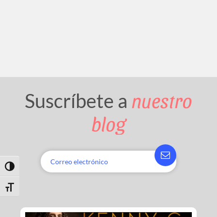
nuestro
Suscríbete a
blog
Toggle High Contrast
Toggle Font size