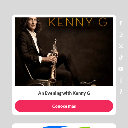
An Evening with Kenny G
Conoce más