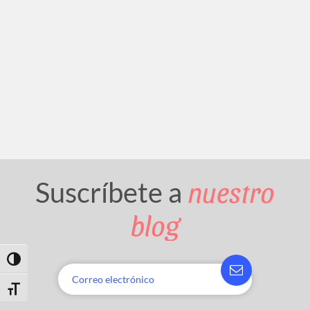
nuestro
Suscríbete a
blog
Toggle High Contrast
Toggle Font size