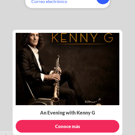
An Evening with Kenny G
Conoce más