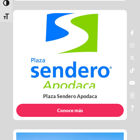
Toggle High Contrast
Toggle Font size
Plaza Sendero Apodaca
Conoce más