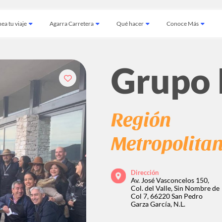
ea tu viaje
Agarra Carretera
Qué hacer
Conoce Más
Grupo
Región
Metropolita
Dirección
Av. José Vasconcelos 150,
Col. del Valle, Sin Nombre de
Col 7, 66220 San Pedro
Garza García, N.L.