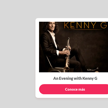
An Evening with Kenny G
Conoce más