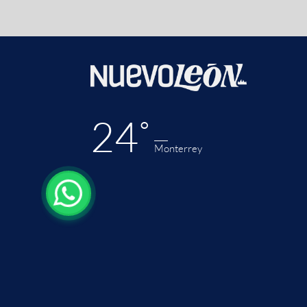
24˚
Monterrey