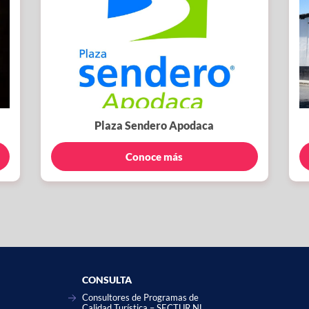
Plaza Sendero Apodaca
Conoce más
CONSULTA
Consultores de Programas de
Calidad Turística – SECTUR NL