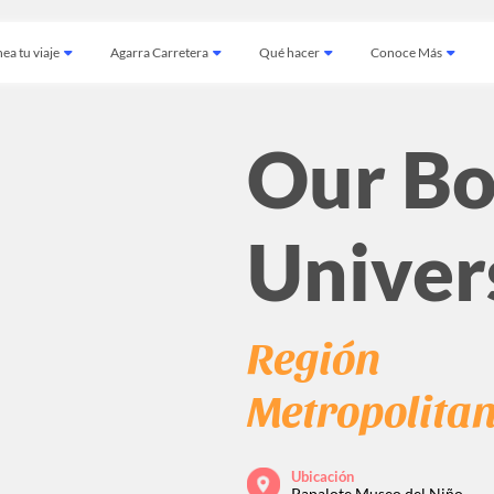
ea tu viaje
Agarra Carretera
Qué hacer
Conoce Más
Our Bo
Univer
Región
Metropolita
Ubicación