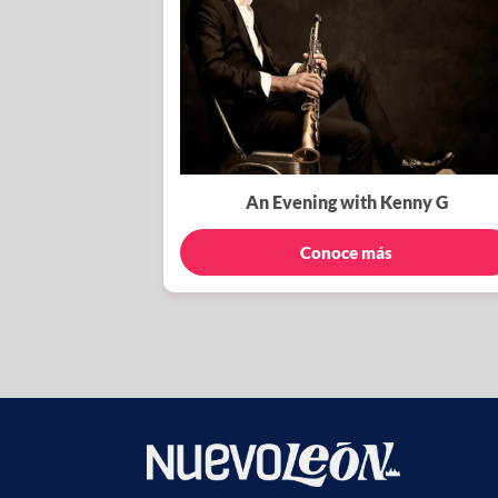
An Evening with Kenny G
Conoce más