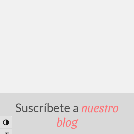
nuestro
Suscríbete a
blog
Toggle High Contrast