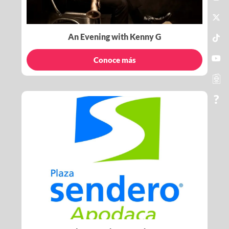
An Evening with Kenny G
Conoce más