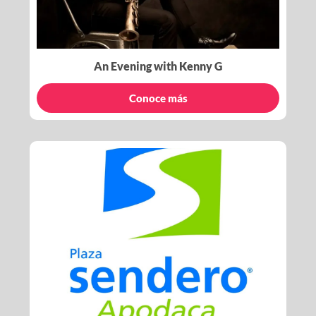
An Evening with Kenny G
Conoce más